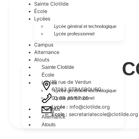
Sainte Clotilde
École
Lycées
Lycée général et technologique
Lycée professionnel
Campus
Alternance
Atouts
C
Sainte Clotilde
École
19 rue de Verdun
Lycées
67083 STRASBOURG
Lycée général et technologique
03 88 45 57 20
Lycée professionnel
Lycée :
info@clotilde.org
Campus
École :
secretariatecole@clotilde.org
Alternance
Atouts